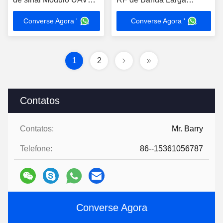
para radar
NXPA700 Odm
Converse Agora '
Converse Agora '
1
2
Contatos
Contatos:
Mr. Barry
Telefone:
86--15361056787
Converse Agora