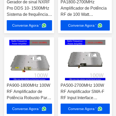
Gerador de sinal NXRF
PA1800-2700MHz
Pro DDS 10- 1500MHz
Amplificador de Potência
Sistema de frequência
RF de 100 Watt
ajustável com função de
Dispositivo de Alta
Converse Agora '
Converse Agora '
espera
Integração para Teste
EMC e Amplificação de
Sinais
PA900-1800MHz 100W
PA500-2700MHz 100W
RF Amplificador de
RF Amplificador SMA-F
Potência Robusto Para
RF Input Interface
Amplificação de Sinais
Estrutura compacta
Converse Agora '
Converse Agora '
Profissional