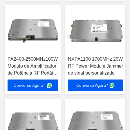
PA2400-2500MHz100W
NXPA1100 1700MHz 20W
Modulo de Amplificador
RF Power Module Jammer
de Potência RF Portátil
de sinal personalizado
OEM Sistema Anti-UAV
Converse Agora '
Converse Agora '
Anti-Drone de Alta
Potência Com
Acessórios