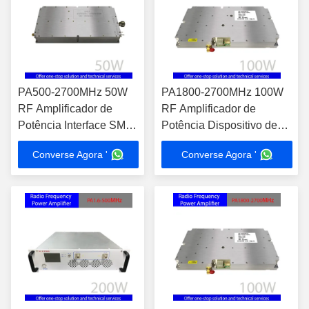
PA500-2700MHz 50W
PA1800-2700MHz 100W
RF Amplificador de
RF Amplificador de
Potência Interface SMA-
Potência Dispositivo de
F de Alta Integração
Alta Integração para Teste
Converse Agora '
Converse Agora '
para entrada de sinal
EMC Amplificação de
flexível
sinal Interface de entrada
de RF SMA-F