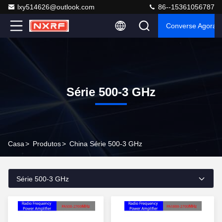
lxy514626@outlook.com
86--15361056787
Converse Agora
Série 500-3 GHz
Casa
>
Produtos
>
China Série 500-3 GHz
Série 500-3 GHz