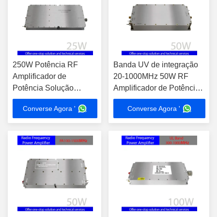
250W Potência RF
Banda UV de integração
Amplificador de
20-1000MHz 50W RF
Potência Solução
Amplificador de Potência
profissional para
Ideal para testes EMC
Converse Agora '
Converse Agora '
corrente de trabalho ≤
Amplificação do sinal Em
20A Frequência de
banda, planosidade de
operação 10MHz-
ganho ≤3±1dB
600MHz