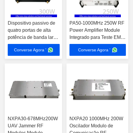
Dispositivo passivo de
PA50-1000MHz 250W RF
quatro portas de alta
Power Amplifier Module
potência de banda larga
Integrado para Teste EMC
duplo acoplador
Amplificação de sinal
Converse Agora '
Converse Agora '
direcional série 600-
220V Voltagem de
6000MHz
Trabalho
NXPA30-678MHz200W
NXPA20 1000MHz 200W
UAV Jammer RF
Oscilador Modulo de
Modules Modulo
Comunicação RF