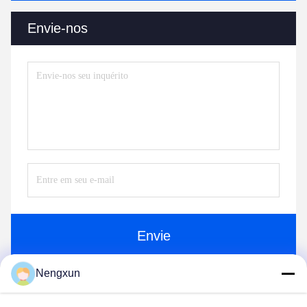
Envie-nos
Envie
Nengxun