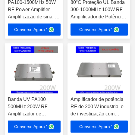
PA100-1500MHz 50W
80°C Proteção UL Banda
RF Power Amplifier
300-1000MHz 100W RF
Amplificação de sinal de
Amplificador de Potência
alto desempenho para
Solução de Integração
Converse Agora '
Converse Agora '
uso profissional
para Teste EMC
Contromedidas
Eletrônicas
Banda UV PA100
Amplificador de potência
500MHz 200W RF
RF de 200 W industrial e
Amplificador de
de investigação com
Potência Dispositivo de
desempenho profissional
Converse Agora '
Converse Agora '
Alta Integração para
e design compacto