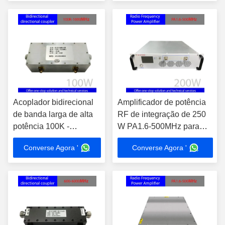
Teste EMC e Contra-
medidas Eletrônicas
Acoplador bidirecional
Amplificador de potência
de banda larga de alta
RF de integração de 250
potência 100K -
W PA1.6-500MHz para
1000MHz 100W para
ensaios EMC
Converse Agora '
Converse Agora '
medições de RF /
Amplificação do sinal
microondas
Portão de entrada onda
estacionária ≤2.0