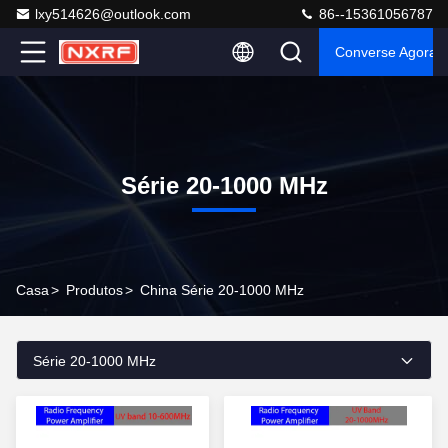
lxy514626@outlook.com
86--15361056787
Converse Agora
Série 20-1000 MHz
Casa
>
Produtos
>
China Série 20-1000 MHz
Série 20-1000 MHz