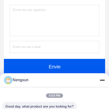
Envie
Nengxun
4:03 PM
Nengxun Communication Technology Co.,Ltd.
Good day, what product are you looking for?