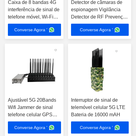
Caixa de 8 bandas 4G
Detector de câmaras de
interferência de sinal de
espionagem Vigilância
telefone móvel, Wi-Fi
Detector de RF Prevenção
GPS interferência UHF
de ladrões com alarme de
Converse Agora '
Converse Agora '
VHF interferência com
som
controle remoto
Ajustável 5G 20Bands
Interruptor de sinal de
Wifi Jammer de sinal
telemóvel celular 5G LTE
telefone celular GPS
Bateria de 16000 mAH
UHF VHF
Converse Agora '
Converse Agora '