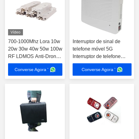
Vídeo
700-1000Mhz Lora 10w
Interruptor de sinal de
20w 30w 40w 50w 100w
telefone móvel 5G
RF LDMOS Anti-Drone
Interruptor de telefone
VCO Modulo de Fonte
móvel / Wi-Fi Interruptor 8-
Converse Agora '
Converse Agora '
de Ruído Sistema de
10 Bandas Antenas
supressão de UAV
ocultas 5G Pronto,
controle remoto IR