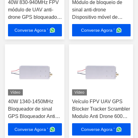
40W 830-940MHz FPV
Módulo de bloqueio de
módulo de UAV anti-
sinal anti-drone
drone GPS bloqueador
Dispositivo móvel de
de interferência de sinal
bloqueio 40W 2400-
Converse Agora '
Converse Agora '
de proteção
2500MHz FPV UAV C-
UAS
Vídeo
Vídeo
40W 1340-1450MHz
Veículo FPV UAV GPS
Bloqueador de sinal
Blocker Tracker Scrambler
GPS Bloqueador Anti
Modulo Anti Drone 600
Drone Modulo OEM
MHz-700 MHz
Converse Agora '
Converse Agora '