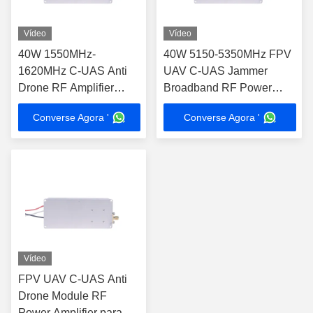
Vídeo
Vídeo
40W 1550MHz-
40W 5150-5350MHz FPV
1620MHz C-UAS Anti
UAV C-UAS Jammer
Drone RF Amplifier
Broadband RF Power
Module para
Amplifier Module
Converse Agora '
Converse Agora '
interferência de sinal
GPS
Vídeo
FPV UAV C-UAS Anti
Drone Module RF
Power Amplifier para