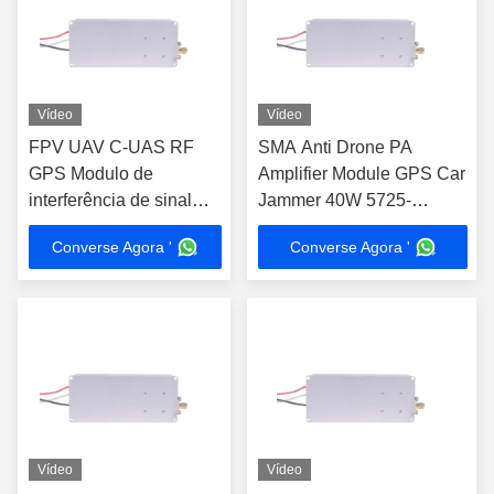
Vídeo
Vídeo
FPV UAV C-UAS RF
SMA Anti Drone PA
GPS Modulo de
Amplifier Module GPS Car
interferência de sinal
Jammer 40W 5725-
40W 433 420-480MHz
5850MHz
Converse Agora '
Converse Agora '
Vídeo
Vídeo