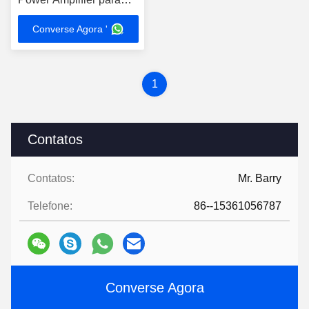
interferência de sinal
Converse Agora '
950MHz-1050MHz
1
Contatos
Contatos:
Mr. Barry
Telefone:
86--15361056787
Converse Agora