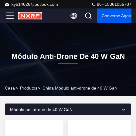
lxy514626@outlook.com
86--15361056787
Converse Agora
Módulo Anti-Drone De 40 W GaN
Casa
>
Produtos
>
China Módulo anti-drone de 40 W GaN
Módulo anti-drone de 40 W GaN