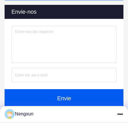
Envie-nos
Envie
Nengxun