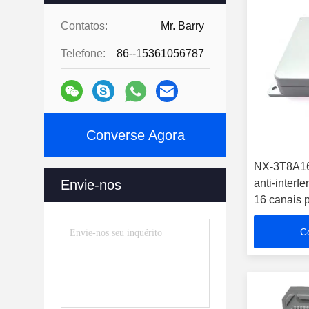
Contatos:
Mr. Barry
Telefone:
86--15361056787
Converse Agora
NX-3T8A1
Envie-nos
anti-interf
16 canais 
satélite
C