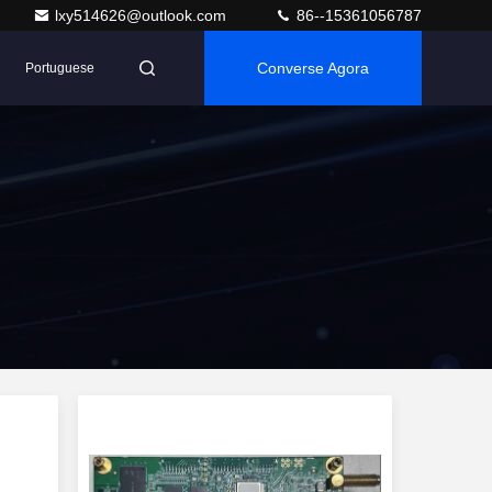
lxy514626@outlook.com
86--15361056787
Converse Agora
Portuguese