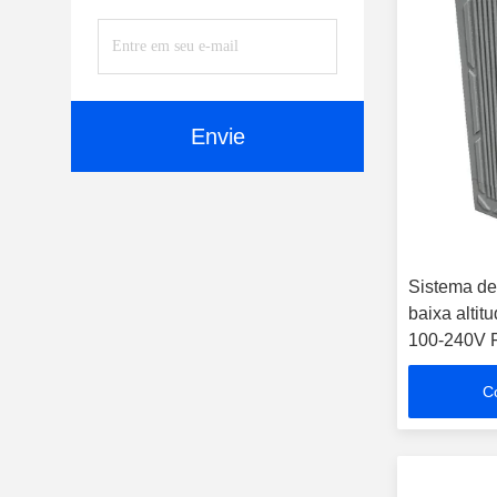
Envie
Sistema de
baixa alti
100-240V F
modos avan
C
varredura