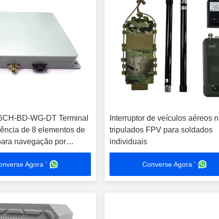
6CH-BD-WG-DT Terminal
Interruptor de veículos aéreos 
erência de 8 elementos de
tripulados FPV para soldados
para navegação por
individuais
onverse Agora '
Converse Agora '