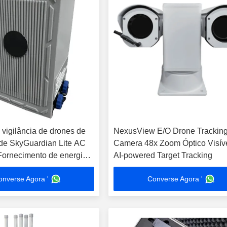
 vigilância de drones de
NexusView E/O Drone Trackin
tude SkyGuardian Lite AC
Camera 48x Zoom Óptico Visíve
ornecimento de energia e
AI-powered Target Tracking
çados de interferência de
onverse Agora '
Converse Agora '