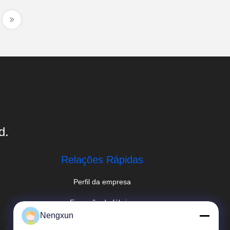
d.
Relações Rápidas
Perfil da empresa
Excursão da fábrica
Nengxun
Controle da qualidade