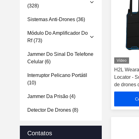
(328)
Sistemas Anti-Drones
(36)
Módulo Do Amplificador Do
Rf
(73)
Jammer Do Sinal Do Telefone
Vídeo
Celular
(6)
H2L Weara
Interruptor Pelicano Portátil
Locator - S
(10)
de drones d
Jammer Da Prisão
(4)
C
Detector De Drones
(8)
Contatos