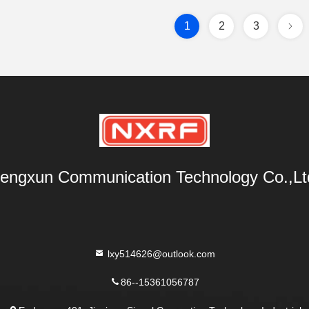
1
2
3
engxun Communication Technology Co.,Lt
lxy514626@outlook.com
86--15361056787