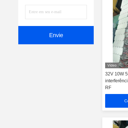
Envie
Vídeo
32V 10W 5
interferênc
RF
C