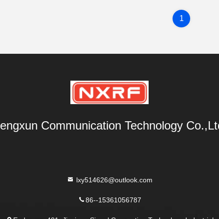
1
engxun Communication Technology Co.,Lt
lxy514626@outlook.com
86--15361056787