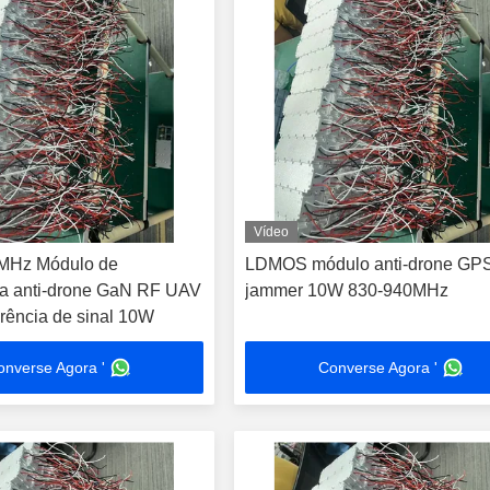
Vídeo
MHz Módulo de
LDMOS módulo anti-drone GP
cia anti-drone GaN RF UAV
jammer 10W 830-940MHz
erência de sinal 10W
onverse Agora '
Converse Agora '