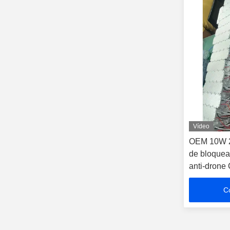
Vídeo
OEM 10W 
de bloquea
anti-drone
C