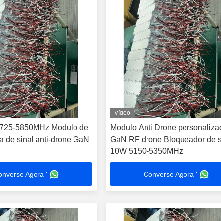
Vídeo
725-5850MHz Modulo de
Modulo Anti Drone personaliza
ia de sinal anti-drone GaN
GaN RF drone Bloqueador de s
10W 5150-5350MHz
onverse Agora '
Converse Agora '