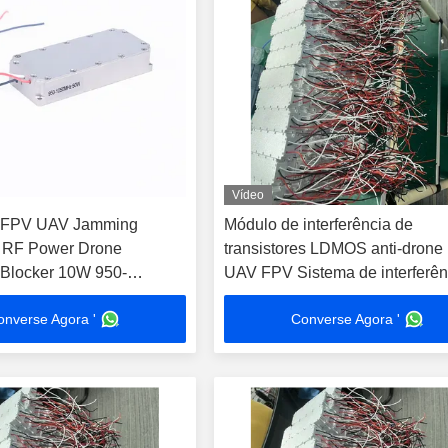
Vídeo
e FPV UAV Jamming
Módulo de interferência de
 RF Power Drone
transistores LDMOS anti-dron
Blocker 10W 950-
UAV FPV Sistema de interferên
de sinal 1550-1620MHz
onverse Agora '
Converse Agora '