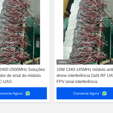
Vídeo
2400-2500MHz Soluções
10W 1340-145MHz módulo anti
dor de sinal do módulo
drone interferência GaN RF U
 C-UAS
FPV sinal interferência
onverse Agora '
Converse Agora '