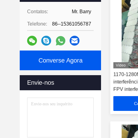
Contatos:
Mr. Barry
Telefone:
86--15361056787
Converse Agora
Vídeo
1170-1280
Envie-nos
interferên
FPV interf
C