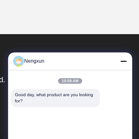
Nengxun
d.
10:59 AM
Good day, what product are you looking 
Relações Rápidas
for?
Perfil da empresa
Excursão da fábrica
Controle da qualidade