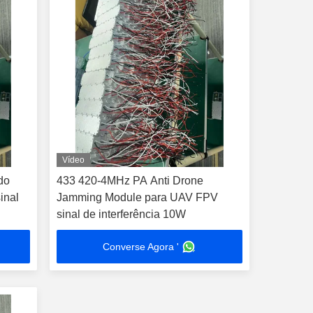
Vídeo
do
433 420-4MHz PA Anti Drone
inal
Jamming Module para UAV FPV
sinal de interferência 10W
Converse Agora '