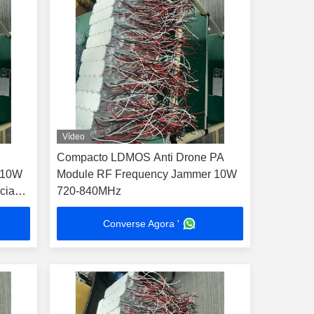
Vídeo
Compacto LDMOS Anti Drone PA
e 10W
Module RF Frequency Jammer 10W
cia
720-840MHz
Converse Agora '