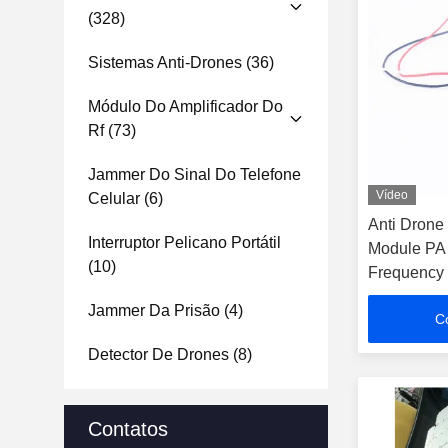
(328)
Sistemas Anti-Drones
(36)
Módulo Do Amplificador Do
Rf
(73)
Jammer Do Sinal Do Telefone
Vídeo
Celular
(6)
Anti Dron
Interruptor Pelicano Portátil
Module PA
(10)
Frequency 
1050MHz
Jammer Da Prisão
(4)
C
Detector De Drones
(8)
Contatos