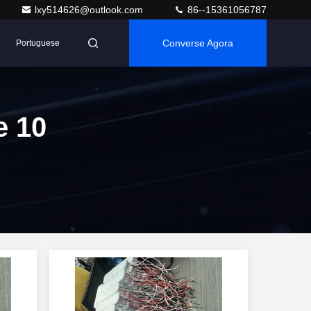
lxy514626@outlook.com
86--15361056787
Converse Agora
Portuguese
e 10