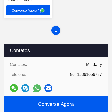
5725MHz-5850MHz
Converse Agora '
1
Contatos
Contatos:
Mr. Barry
Telefone:
86--15361056787
Converse Agora