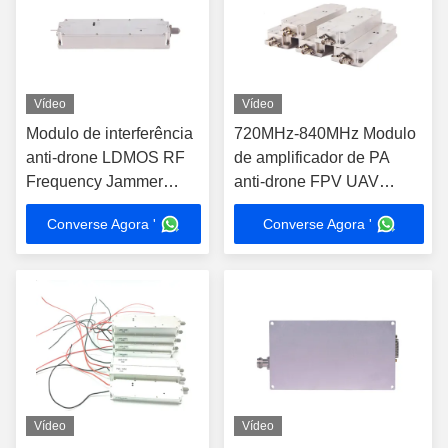
Vídeo
Vídeo
Modulo de interferência
720MHz-840MHz Modulo
anti-drone LDMOS RF
de amplificador de PA
Frequency Jammer
anti-drone FPV UAV
600MHz-700MHz
Modulo RF de baixa
Converse Agora '
Converse Agora '
potência Bloqueio de sinal
Vídeo
Vídeo