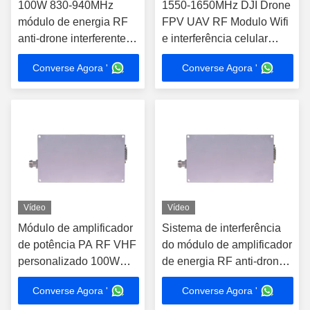
100W 830-940MHz
1550-1650MHz DJI Drone
módulo de energia RF
FPV UAV RF Modulo Wifi
anti-drone interferente
e interferência celular
de sinal Wifi para DJI
100W
Converse Agora '
Converse Agora '
Drone FPV UAV C-UAS
Vídeo
Vídeo
Módulo de amplificador
Sistema de interferência
de potência PA RF VHF
do módulo de amplificador
personalizado 100W
de energia RF anti-drone
1340-1450MHz
de 950 MHz a 1050 MHz
Converse Agora '
Converse Agora '