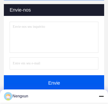
Envie-nos
Envie
Nengxun