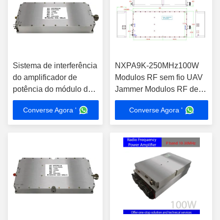
Sistema de interferência
NXPA9K-250MHz100W
do amplificador de
Modulos RF sem fio UAV
potência do módulo de
Jammer Modulos RF de
oscilador de RF
alta potência Amplificador
Converse Agora '
Converse Agora '
NXPA30 678MHz 100W
de banda larga RF