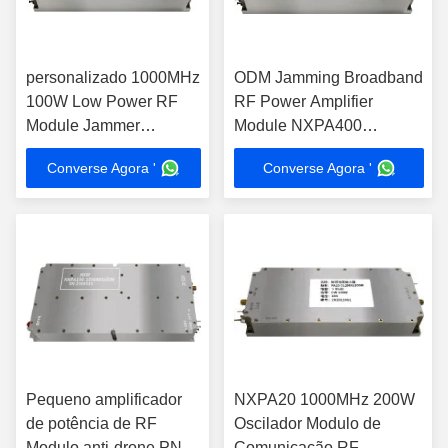
personalizado 1000MHz
ODM Jamming Broadband
100W Low Power RF
RF Power Amplifier
Module Jammer
Module NXPA400
NXPA80
1100MHz 100W
Converse Agora '
Converse Agora '
Pequeno amplificador
NXPA20 1000MHz 200W
de potência de RF
Oscilador Modulo de
Modulo anti-drone PN
Comunicação RF