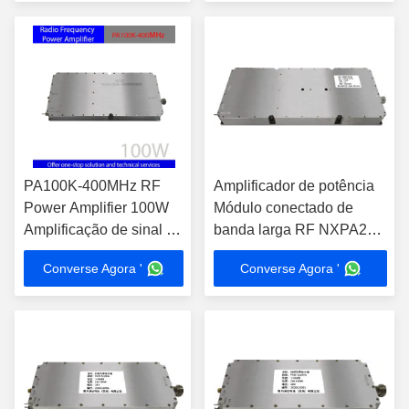
Amplificação de Sinais
teste na banda UV 20-
512MHz
PA100K-400MHz RF
Amplificador de potência
Power Amplifier 100W
Módulo conectado de
Amplificação de sinal de
banda larga RF NXPA20-
alta integração para uso
1000MHz 200W
Converse Agora '
Converse Agora '
profissional