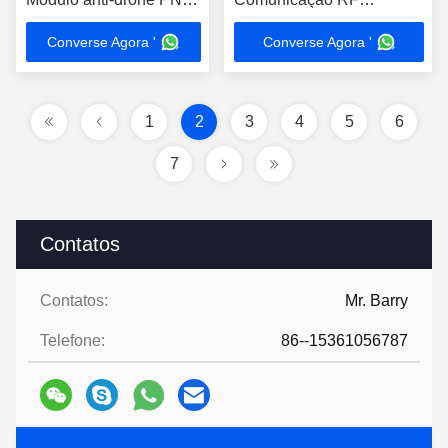
NXPA90 1500MHz 50W
Amplificador de Potência
Converse Agora '
Converse Agora '
1
2
3
4
5
6
7
Contatos
Contatos:
Mr. Barry
Telefone:
86--15361056787