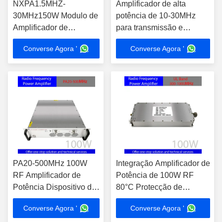
NXPA1.5MHZ-
Amplificador de alta
30MHz150W Modulo de
potência de 10-30MHz
Amplificador de
para transmissão e
Potência de RF Portátil
comunicação HF
Converse Agora '
Converse Agora '
Sistema Anti-Drone e
Anti-UAV de Alta
Potência com
Acessórios
PA20-500MHz 100W
Integração Amplificador de
RF Amplificador de
Potência de 100W RF
Potência Dispositivo de
80°C Protecção de
Alta Integração para
temperatura para EMC
Converse Agora '
Converse Agora '
Teste EMC e
Amplificação de sinal de