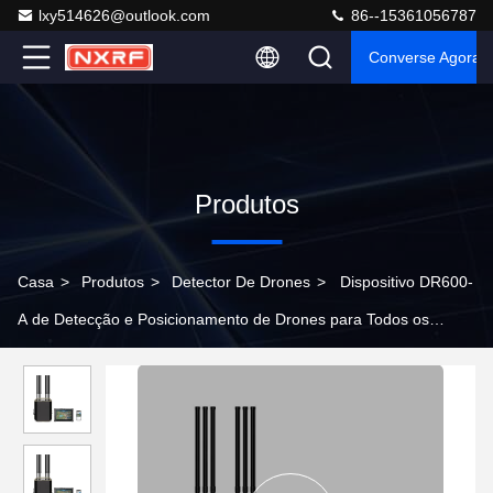
lxy514626@outlook.com
86--15361056787
Converse Agora
Produtos
Casa
>
Produtos
>
Detector De Drones
>
Dispositivo DR600-
A de Detecção e Posicionamento de Drones para Todos os
Cenários, com Alcance de Detecção de 10 km, Faixa de
Frequência de 70 MHz a 6,2 GHz e Alimentação por Bateria de
Lítio