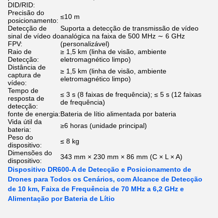
DID/RID:
Precisão do
≤10 m
posicionamento:
Detecção de
Suporta a detecção de transmissão de vídeo
sinal de vídeo do
analógica na faixa de 500 MHz ∼ 6 GHz
FPV:
(personalizável)
Raio de
≥ 1,5 km (linha de visão, ambiente
Detecção:
eletromagnético limpo)
Distância de
≥ 1,5 km (linha de visão, ambiente
captura de
eletromagnético limpo)
vídeo:
Tempo de
≤ 3 s (8 faixas de frequência); ≤ 5 s (12 faixas
resposta de
de frequência)
detecção:
fonte de energia:
Bateria de lítio alimentada por bateria
Vida útil da
≥6 horas (unidade principal)
bateria:
Peso do
≤ 8 kg
dispositivo:
Dimensões do
343 mm × 230 mm × 86 mm (C × L × A)
dispositivo:
Dispositivo DR600-A de Detecção e Posicionamento de
Drones para Todos os Cenários, com Alcance de Detecção
de 10 km, Faixa de Frequência de 70 MHz a 6,2 GHz e
Alimentação por Bateria de Lítio