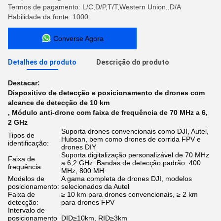
Termos de pagamento: L/C,D/P,T/T,Western Union,,D/A
Habilidade da fonte: 1000
Converse Agora
Detalhes do produto
Descrição do produto
Destacar:
Dispositivo de detecção e posicionamento de drones com
alcance de detecção de 10 km
,
Módulo anti-drone com faixa de frequência de 70 MHz a 6
,
2 GHz
Suporta drones convencionais como DJI, Autel,
Tipos de
Hubsan, bem como drones de corrida FPV e
identificação:
drones DIY
Suporta digitalização personalizável de 70 MHz
Faixa de
a 6,2 GHz. Bandas de detecção padrão: 400
frequência:
MHz, 800 MH
Modelos de
A gama completa de drones DJI, modelos
posicionamento:
selecionados da Autel
Faixa de
≥ 10 km para drones convencionais, ≥ 2 km
detecção:
para drones FPV
Intervalo de
posicionamento
DID≥10km, RID≥3km