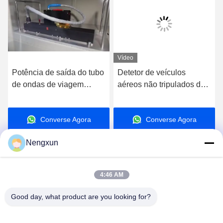
Vídeo
Potência de saída do tubo
Detetor de veículos
de ondas de viagem
aéreos não tripulados de
espacial 200W-1000W
650g durável 4h Duração
largura de banda Ku
para detecção aérea
Converse Agora
Converse Agora
1GHz~10GHz
eficaz
Nengxun
4:46 AM
Nengxun Communication Technology Co.,Ltd.
Good day, what product are you looking for?
lxy514626@outlook.com