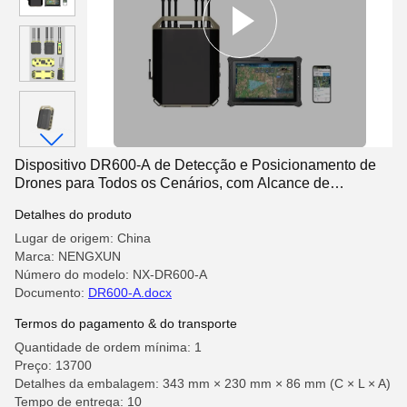
Dispositivo DR600-A de Detecção e Posicionamento de
Drones para Todos os Cenários, com Alcance de
Detecção de 10 km, Faixa de Frequência de 70 MHz a 6,2
Detalhes do produto
GHz e Alimentação por Bateria de Lítio
Lugar de origem: China
Marca: NENGXUN
Número do modelo: NX-DR600-A
Documento:
DR600-A.docx
Termos do pagamento & do transporte
Quantidade de ordem mínima: 1
Preço: 13700
Detalhes da embalagem: 343 mm × 230 mm × 86 mm (C × L × A)
Tempo de entrega: 10