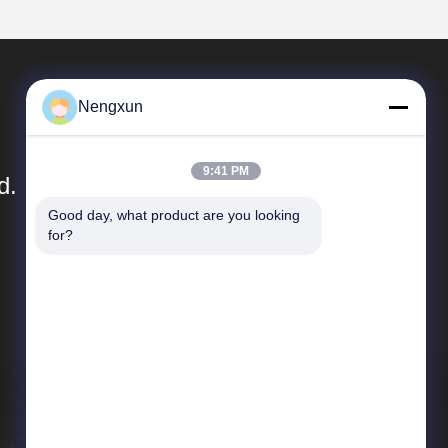
Nengxun
9:41 PM
d.
Good day, what product are you looking 
for?
Relações Rápidas
Perfil da empresa
Excursão da fábrica
Controle da qualidade
Notícias
Mapa do Site