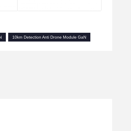
N
10km Detection Anti Drone Module GaN