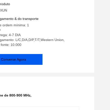
ncia de UAV
produto
GXUN
gamento & do transporte
e ordem mínima: 1
D
rega: 4-7 DIA
gamento: L/C,D/A,D/P,T/T,Western Union,
 fonte: 10.000
Converse Agora
ne de 800-900 MHz
,