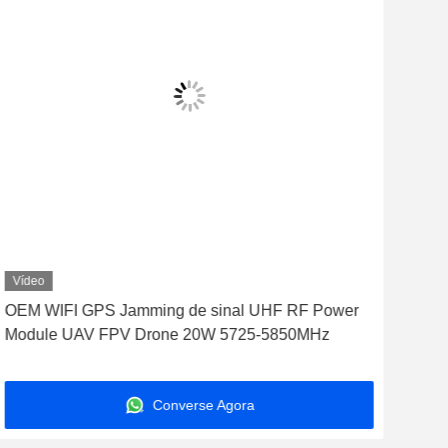
Vídeo
Víd
OEM WIFI GPS Jamming de sinal UHF RF Power
Mód
Module UAV FPV Drone 20W 5725-5850MHz
per
Converse Agora