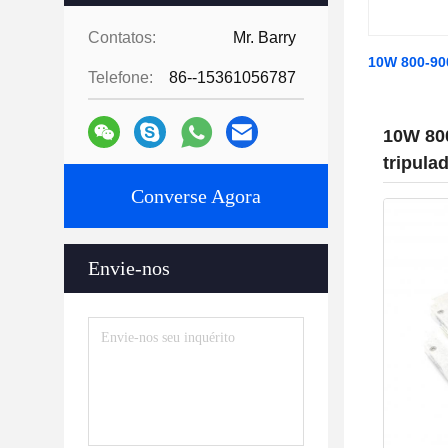
Contatos:
Mr. Barry
10W 800-900
Telefone:
86--15361056787
10W 800
tripula
Converse Agora
Envie-nos