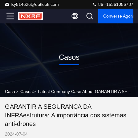
lxy514626@outlook.com
86--15361056787
Converse Agora
Casos
Casa
>
Casos
>
Latest Company Case About GARANTIR A SEGURANÇA DA INFRAestrutura: A importância dos sistemas anti-drones
GARANTIR A SEGURANÇA DA
INFRAestrutura: A importância dos sistemas
anti-drones
2024-07-04